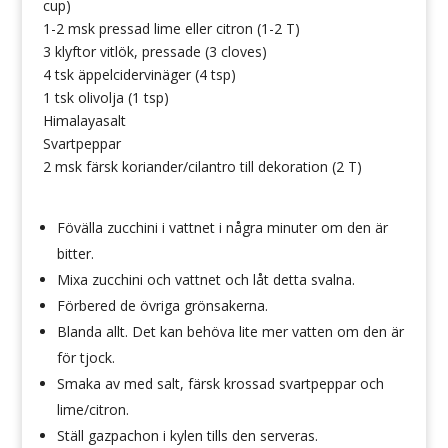
cup)
1-2 msk pressad lime eller citron (1-2 T)
3 klyftor vitlök, pressade (3 cloves)
4 tsk äppelcidervinäger (4 tsp)
1 tsk olivolja (1 tsp)
Himalayasalt
Svartpeppar
2 msk färsk koriander/cilantro till dekoration (2 T)
Fövälla zucchini i vattnet i några minuter om den är
bitter.
Mixa zucchini och vattnet och låt detta svalna.
Förbered de övriga grönsakerna.
Blanda allt. Det kan behöva lite mer vatten om den är
för tjock.
Smaka av med salt, färsk krossad svartpeppar och
lime/citron.
Ställ gazpachon i kylen tills den serveras.