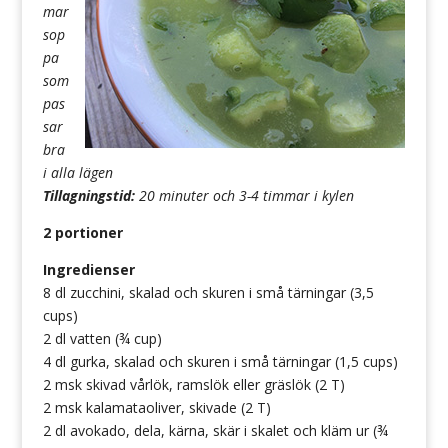
mar
sop
pa
som
pas
sar
bra
i alla lägen
Tillagningstid:
20 minuter och 3-4 timmar i kylen
2 portioner
Ingredienser
8 dl zucchini, skalad och skuren i små tärningar (3,5
cups)
2 dl vatten (¾ cup)
4 dl gurka, skalad och skuren i små tärningar (1,5 cups)
2 msk skivad vårlök, ramslök eller gräslök (2 T)
2 msk kalamataoliver, skivade (2 T)
2 dl avokado, dela, kärna, skär i skalet och kläm ur (¾