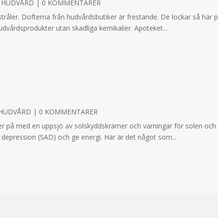
,
HUDVÅRD
| 0 KOMMENTARER
er. Dofterna från hudvårdsbutiker är frestande. De lockar så här på 
hudvårdsprodukter utan skadliga kemikalier. Apoteket...
HUDVÅRD
| 0 KOMMENTARER
r på med en uppsjö av solskyddskrämer och varningar för solen och c
 depression (SAD) och ge energi. Här är det något som...