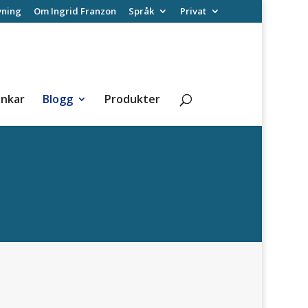
vning
Om Ingrid Franzon
Språk
Privat
änkar
Blogg
Produkter