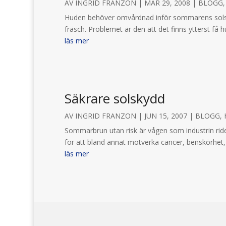
AV
INGRID FRANZON
|
MAR 29, 2008
|
BLOGG
Huden behöver omvårdnad inför sommarens solstrål
fräsch. Problemet är den att det finns ytterst få 
läs mer
Säkrare solskydd
AV
INGRID FRANZON
|
JUN 15, 2007
|
BLOGG
,
Sommarbrun utan risk är vågen som industrin ride
för att bland annat motverka cancer, benskörhet,
läs mer