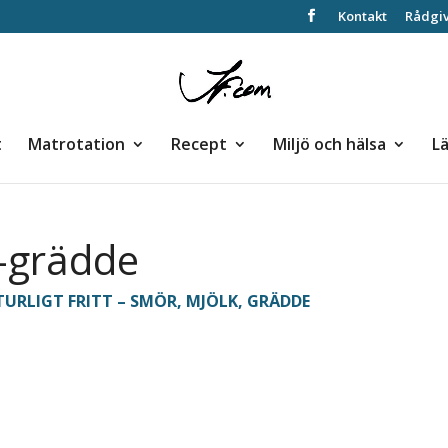
Kontakt
Rådgi
t
Matrotation
Recept
Miljö och hälsa
L
 -grädde
URLIGT FRITT – SMÖR, MJÖLK, GRÄDDE