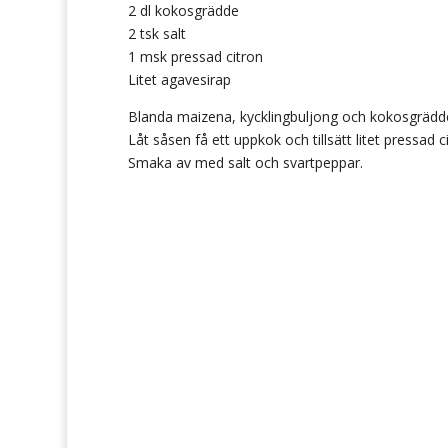
2 dl kokosgrädde
2 tsk salt
1 msk pressad citron
Litet agavesirap
Blanda maizena, kycklingbuljong och kokosgrädd
Låt såsen få ett uppkok och tillsätt litet pressad c
Smaka av med salt och svartpeppar.